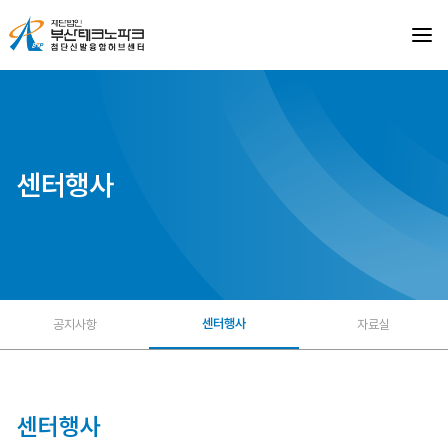
첨
단
신
발
융
합
허
브
센
터
센터행사
센터행사
공지사항
자료실
센터행사