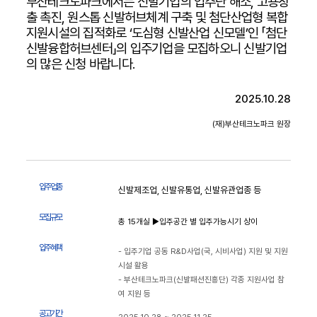
부산테크노파크에서는 신발기업의 입주난 해소, 고용창
출 촉진, 원스톱 신발허브체계 구축 및 첨단산업형 복합
지원시설의 집적화로 ‘도심형 신발산업 신모델’인 「첨단
신발융합허브센터」의 입주기업을 모집하오니 신발기업
의 많은 신청 바랍니다.
2025.10.28
(재)부산테크노파크 원장
입 주 업 종
신발제조업, 신발유통업, 신발유관업종 등
모 집 규 모
총 15개실 ▶입주공간 별 입주가능시기 상이
입 주 혜 택
- 입주기업 공동 R&D사업(국, 시비사업) 지원 및 지원
시설 활용
- 부산테크노파크(신발패션진흥단) 각종 지원사업 참
여 지원 등
공 고 기 간