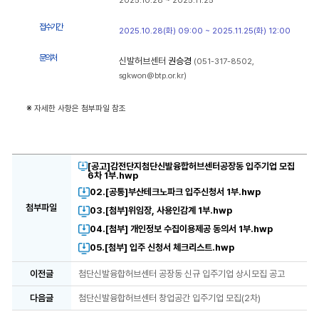
2025.10.28 ~ 2025.11.25
접 수 기 간
2025.10.28(화) 09:00 ~ 2025.11.25(화) 12:00
문 의 처
신발허브센터
권승경
(051-317-8502,
sgkwon@btp.or.kr)
※
자세한 사항은 첨부파일 참조
[공고]감전단지첨단신발융합허브센터공장동 입주기업 모집
6차 1부.hwp
02.[공통]부산테크노파크 입주신청서 1부.hwp
첨부파일
03.[첨부]위임장, 사용인감계 1부.hwp
04.[첨부] 개인정보 수집이용제공 동의서 1부.hwp
05.[첨부] 입주 신청서 체크리스트.hwp
이전글
첨단신발융합허브센터 공장동 신규 입주기업 상시모집 공고
다음글
첨단신발융합허브센터 창업공간 입주기업 모집(2차)