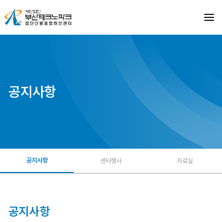
첨
단
신
발
융
합
허
브
센
터
공지사항
공지사항
센터행사
자료실
공지사항